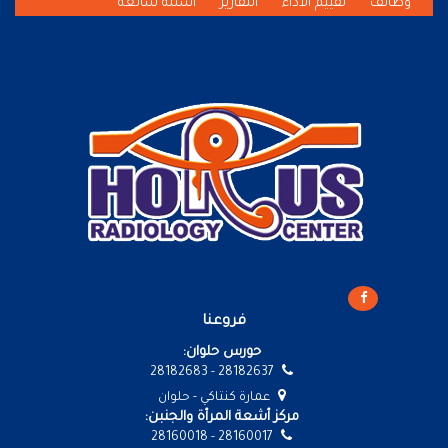
وظائف
تقييم الأداء
التقارير
أسئلة شائعة
فروعنا
حورس حلوان:
28182637 - 28182683
عمارة كنتاكي - حلوان
مركز أشعة المرأة والجنبن:
28160017 - 28160018