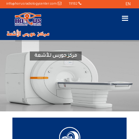
info@horusradiologycenter.com
19182
EN
مركز حورس للأشعة