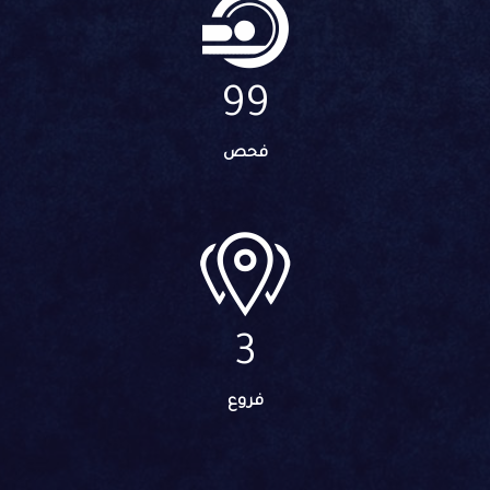
100
فحص
4
فروع